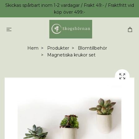
Skickas spårbart inom 1-2 vardagar / Frakt 49:- / Fraktfritt vid
köp över 499:-
Hem
Produkter
Blomtillbehör
Magnetiska krukor set