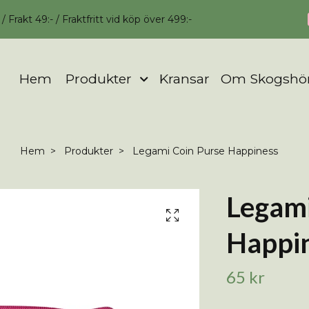
 Frakt 49:- / Fraktfritt vid köp över 499:-
Hem
Produkter
Kransar
Om Skogshö
Hem
Produkter
Legami Coin Purse Happiness
Legami
Happi
65 kr