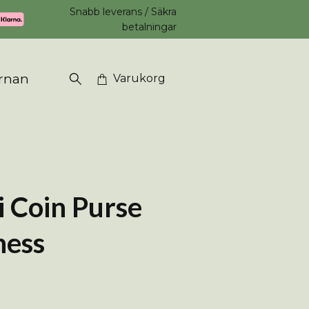
Snabb leverans / Säkra
betalningar
rnan
Varukorg
 Coin Purse
ness