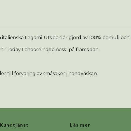
talienska Legami. Utsidan är gjord av 100% bomull och i
 "Today I choose happiness" på framsidan.
er till förvaring av småsaker i handväskan.
Kundtjänst
Läs mer