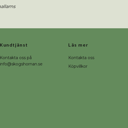
hallams
Kundtjänst
Läs mer
Kontakta oss på
Kontakta oss
info@skogshornan.se
Köpvillkor