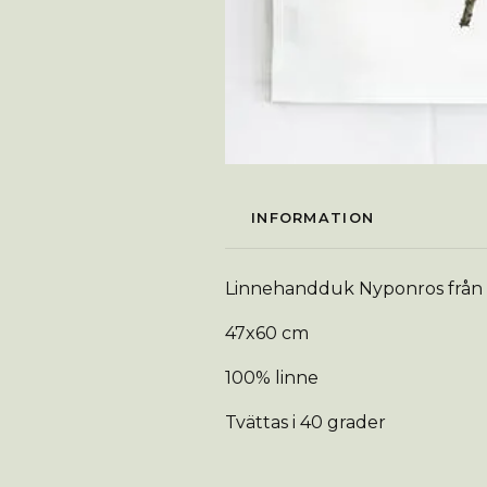
INFORMATION
Linnehandduk Nyponros från 
47x60 cm
100% linne
Tvättas i 40 grader