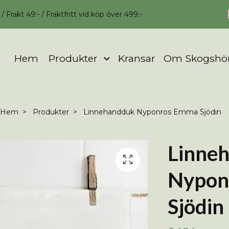
 Frakt 49:- / Fraktfritt vid köp över 499:-
Hem
Produkter
Kransar
Om Skogshö
Hem
Produkter
Linnehandduk Nyponros Emma Sjödin
Linne
Nypon
Sjödin