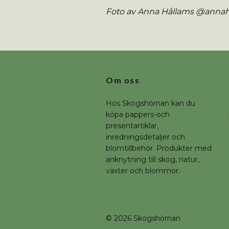
Foto av Anna Hållams @anna
Om oss
Hos Skogshörnan kan du
köpa pappers-och
presentartiklar,
inredningsdetaljer och
blomtillbehör. Produkter med
anknytning till skog, natur,
växter och blommor.
© 2026 Skogshörnan