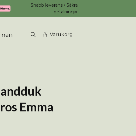
Snabb leverans / Säkra
betalningar
rnan
Varukorg
handduk
ros Emma