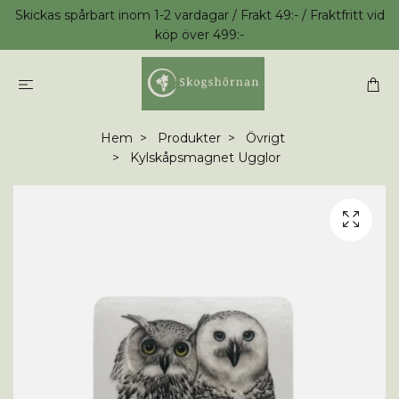
Skickas spårbart inom 1-2 vardagar / Frakt 49:- / Fraktfritt vid
köp över 499:-
Hem
Produkter
Övrigt
Kylskåpsmagnet Ugglor