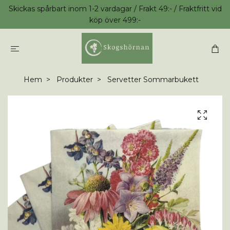
Skickas spårbart inom 1-2 vardagar / Frakt 49:- / Fraktfritt vid
köp över 499:-
Hem
Produkter
Servetter Sommarbukett